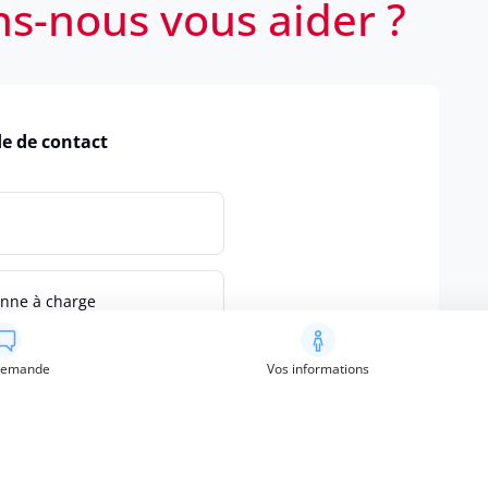
-nous vous aider ?
e de contact
onne à charge
demande
Vos informations
té/invalidité
tages Solidaris