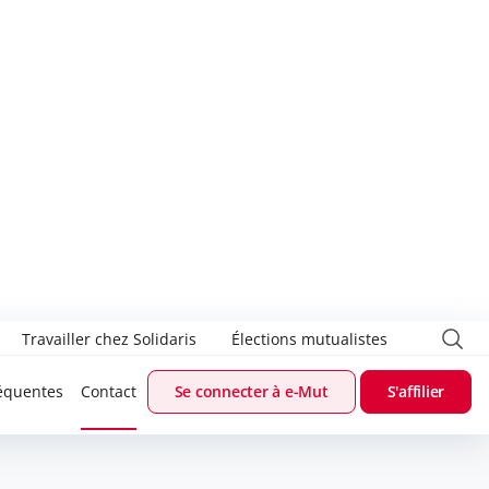
Travailler chez Solidaris
Élections mutualistes
équentes
Contact
Se connecter à e-Mut
S'affilier