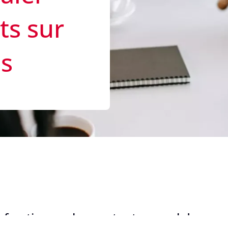
s sur
is
fractionner le montant annuel de vos c