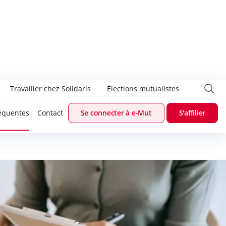
Travailler chez Solidaris
Élections mutualistes
équentes
Contact
Se connecter à e-Mut
S'affilier