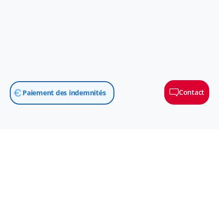
Solidaris prend connaissance du Pacte pour l’avenir des mutualités
présenté aujourd’hui par le ministre des Affaires sociales et de la
Santé publique, Frank Vandenbroucke, dans le prolongement de
l’accord de gouvernement.
Contact
Paiement des indemnités
3,4 milliards d’euros de dépenses pour les
médicaments
Solidaris appelle à cibler les surprofits plutôt que les patients. Selon
des prévisions du Bureau fédéral du Plan publiées ce mardi, les
dépenses de soins de santé liées à l’assurance maladie-invalidité
devraient augmenter de 10,9 milliards d’euros entre 2025 et 2035,
soit une croissance annuelle moyenne de 2,6 %.