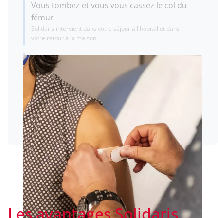
Vous tombez et vous vous cassez le col du
fémur
Solidaris intervient dans votre séjour à l'hôpital et dans
votre retour à la maison
Votre vue diminue
Solidaris participe à l'achat de lunettes ou à une opération
de la cataracte
Devenir membre
Les avantages Solidaris