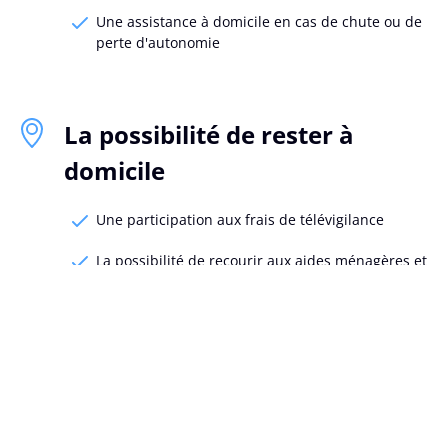
Une assistance à domicile en cas de chute ou de
perte d'autonomie
La possibilité de rester à
domicile
Une participation aux frais de télévigilance
La possibilité de recourir aux aides ménagères et
aux infirmières à domicile grâce notre partenaire,
la CSD
L’aménagement de votre domicile grâce à un
ergothérapeute
Du matériel à votre disposition en fonction de vos
besoins avec nos partenaires