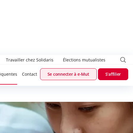
Travailler chez Solidaris
Élections mutualistes
équentes
Contact
Se connecter à e-Mut
S'affilier