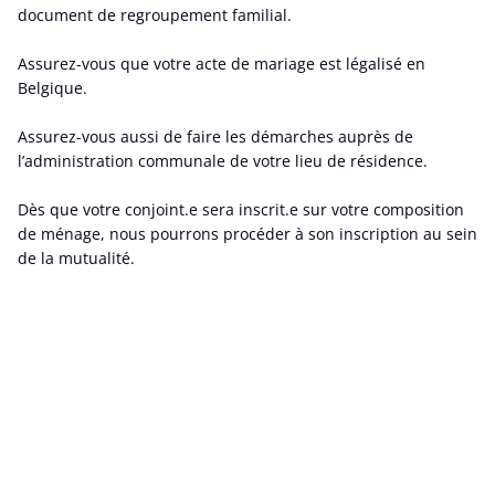
document de regroupement familial.
Assurez-vous que votre acte de mariage est légalisé en
Belgique.
Assurez-vous aussi de faire les démarches auprès de
l’administration communale de votre lieu de résidence.
Dès que votre conjoint.e sera inscrit.e sur votre composition
de ménage, nous pourrons procéder à son inscription au sein
de la mutualité.
Conseils
Il sera plus simple pour le bon traitement de vos dossiers
respectifs, que vous soyez affiliés à la même mutualité.
En outre, Solidaris propose une action de parrainage si votre
partenaire souhaite s’y affilier.