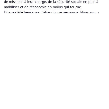
de missions à leur charge, de la sécurité sociale en plus à
mobiliser et de l’économie en moins qui tourne.
Une société heureuse n’abandonne personne. Nous avons
toutes et tous intérêt à renforcer nos protections collectives,
à commencer par la sécurité sociale. L’union fait la force.
Aujourd’hui, le projet
Arizona installe le chacun
pour soi
le travail est précarisé (flexi-jobs, travail de nuits, carrières
rallongées, salaires limités) et sanctions quand la santé lâche
;
les secteurs essentiels sont définancés (soins, petite
enfance, enseignement, aide sociale…) et celles et ceux qui
perdent leur emploi sont punis ;