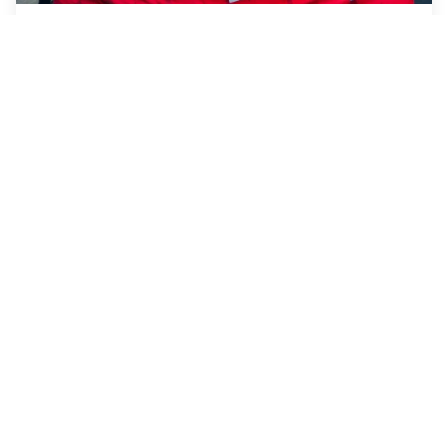
Mobilisation
Solidaris soutient la mobilisation
syndicale du 12 mars 2026
Nous défendons celles et ceux qui font tenir le
pays : les travailleurs et les travailleuses,
personnels soignants, enseignants, aides sociales,
ouvriers, employés, indépendants et monde
agricole.