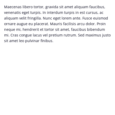
Maecenas libero tortor, gravida sit amet aliquam faucibus,
venenatis eget turpis. In interdum turpis in est cursus, ac
aliquam velit fringilla. Nunc eget lorem ante. Fusce euismod
ornare augue eu placerat. Mauris facilisis arcu dolor. Proin
neque mi, hendrerit et tortor sit amet, faucibus bibendum
mi. Cras congue lacus vel pretium rutrum. Sed maximus justo
sit amet leo pulvinar finibus.
Lorem ipsum dolor sit amet
Maecenas laoreet tristique justo, a dictum elit posuere et.
Sed elementum leo id suscipit rutrum. Suspendisse tristique
ex tempor felis consectetur, eu interdum est luctus. Nulla
facilisi. Fusce placerat vulputate risus in varius. Cras et ipsum
sed dui ultrices porta. Nam eu erat eget nibh suscipit
consectetur vitae id mi.
Nullam vel ante tempus, malesuada nisl sed, consectetur
eros.