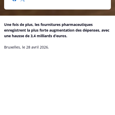
Une fois de plus, les fournitures pharmaceutiques
enregistrent la plus forte augmentation des dépenses, avec
une hausse de 3,4 milliards d’euros.
Bruxelles, le 28 avril 2026.
Par ailleurs, le Bureau fédéral du Plan nous indique que le
vieillissement de la population nécessitera de mobiliser des
moyens financiers supplémentaires. Par conséquent,
Solidaris exhorte le gouvernement à réaliser les économies
nécessaires dans le secteur pharmaceutique afin de les
réinvestir dans l’assurance obligatoire.
« Il y a déjà des années que Solidaris interpelle les politiques
sur l’urgence de réguler le secteur pharmaceutique. Tous les
rapports montrent que nous avions raison de tirer la
sonnette d’alarme : il y a une opportunité d’aller chercher