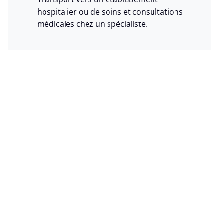
hospitalier ou de soins et consultations
médicales chez un spécialiste.
Où nous trouver ?
Rue de la Première Armée Américaine, 159 à
5100 Wépion
Tel : +32 (0)800 822 90
Plus d'infos