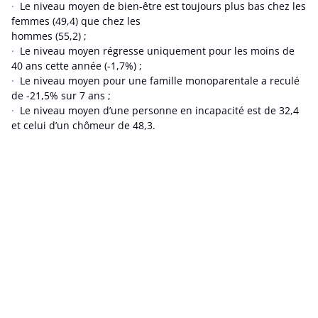
Le niveau moyen de bien-être est toujours plus bas chez les
femmes (49,4) que chez les
hommes (55,2) ;
Le niveau moyen régresse uniquement pour les moins de
40 ans cette année (-1,7%) ;
Le niveau moyen pour une famille monoparentale a reculé
de -21,5% sur 7 ans ;
Le niveau moyen d’une personne en incapacité est de 32,4
et celui d’un chômeur de 48,3.
Quand les finances se dégradent et qu’en cascade des
comportements de prévention (manger sainement et
bouger) sont freinés…
On passe de 44,4% à 36,3% de personnes qui mettent au
moins un peu d’argent de côté tous les mois et on monte à
plus d’un quart (26,2%) qui exprime ne pas s’en sortir sans
être à découvert ;
Plus d’1 personne sur deux renonce à des activités
culturelles pour des raisons financières ;
Une personne sur deux nous dit que le coût pour se