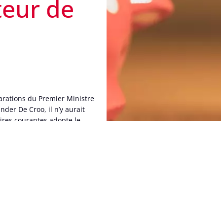
teur de
larations du Premier Ministre
der De Croo, il n’y aurait
ires courantes adopte le
er de la marge aux futurs
e durant les périodes d’affaires courantes, le Conseil Général de l’
es soins de santé depuis l’instauration de la nouvelle procédure d