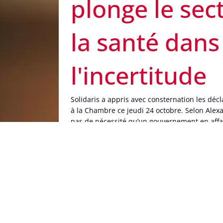
plonge le sec
la santé dans
l'incertitude
Solidaris a appris avec consternation les déc
à la Chambre ce jeudi 24 octobre. Selon Alexan
pas de nécessité qu’un gouvernement en affa
budget des soins de santé et il faudrait laiss
négociateurs.
Solidaris rappelle qu
approuvé le budget d