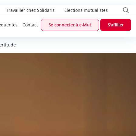
Travailler chez Solidaris
Élections mutualistes
équentes
Contact
Se connecter à e-Mut
S'affilier
ertitude