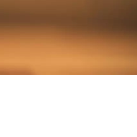
INAMI a toujours
’adoption de ce