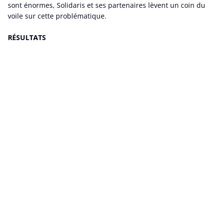
sont énormes, Solidaris et ses partenaires lèvent un coin du
voile sur cette problématique.
RÉSULTATS
En ce qui concerne le profil sociodémographique, on constate
que sept incapacités de travail de longue durée pour cause
de troubles psychosociaux sur dix touchent des femmes. En
outre, certains groupes présentent un risque accru de voir
leur incapacité de travail de longue durée due à un trouble
psychosocial se prolonger en invalidité : les bénéficiaires de
l’intervention majorée (BIM), les malades chroniques et les
indépendants. Les employés sont, quant à eux,
surreprésentés dans les incapacités de travail de longue
durée liées au burnout. Par ailleurs, les moins de 45 ans
représentent plus de la moitié des personnes en burnout de
longue durée, des personnes ayant des troubles anxieux, et
près des deux tiers des personnes ayant des troubles de
l’humeur.