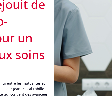
éjouit de
o-
our un
aux soins
’hui entre les mutualités et
s. Pour Jean-Pascal Labille,
exte qui contient des avancées
 soins bucco-dentaires dans