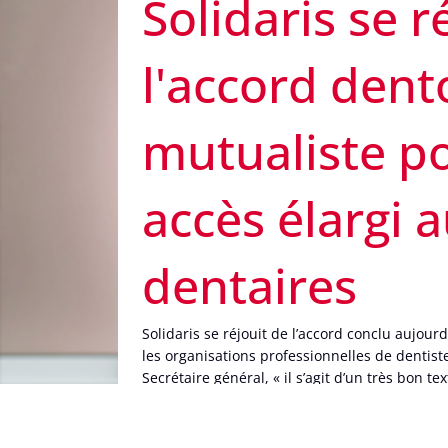
Solidaris se r
l'accord dent
mutualiste p
accès élargi 
dentaires
Solidaris se réjouit de l’accord conclu aujourd
les organisations professionnelles de dentiste
Secrétaire général, « il s’agit d’un très bon t
significatives en matières d’accessibilité aux
notre pays. »