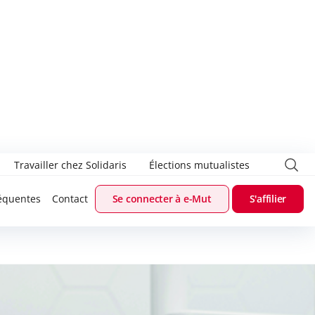
Travailler chez Solidaris
Élections mutualistes
équentes
Contact
Se connecter à e-Mut
S'affilier