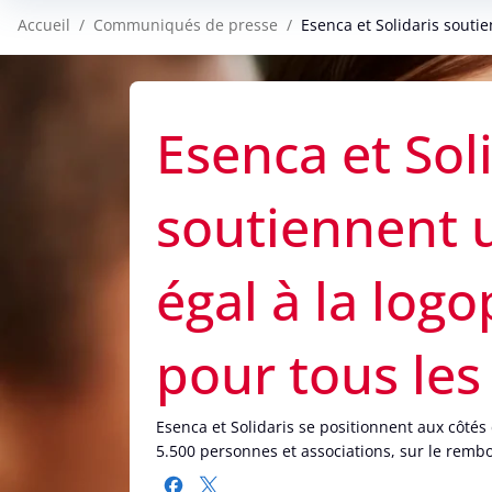
Accueil
Communiqués de presse
Esenca et Solidaris souti
Esenca et Sol
soutiennent 
égal à la log
pour tous les
Esenca et Solidaris se positionnent aux côtés 
5.500 personnes et associations, sur le remb