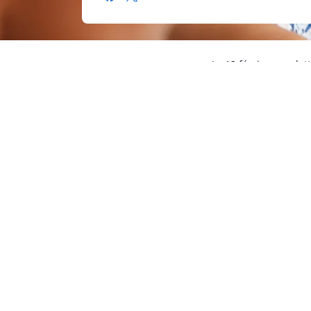
Le 12 février, une l
critère du QI de la 
responsabilité sur l
remboursements ne so
multidisciplinaire. L
un accompagnement m
Des discussions son
pour tenter d’apporte
Une revendication lé
L’application arbitra
Convention ONU relat
sur la nomenclature d
d’ailleurs de plus en 