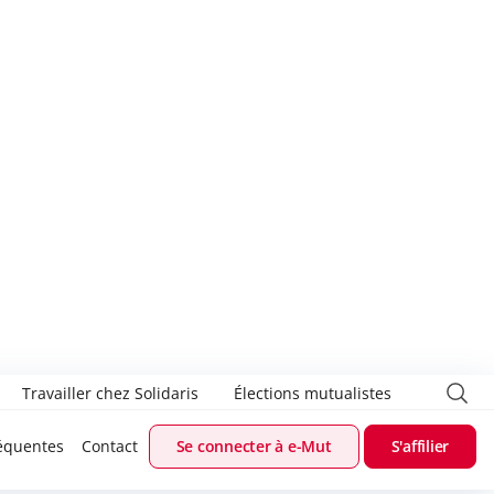
Travailler chez Solidaris
Élections mutualistes
équentes
Contact
Se connecter à e-Mut
S'affilier