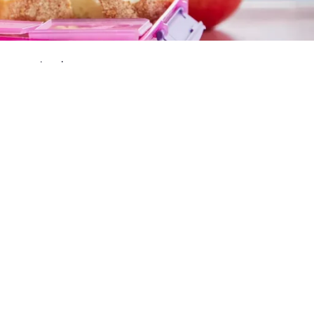
 suppression du
ment la
À ce jour, les
un traitement
critère du QI, pour
 et du Gouvernement
mment de la
ée. Ce texte prime
erprétation du QI est