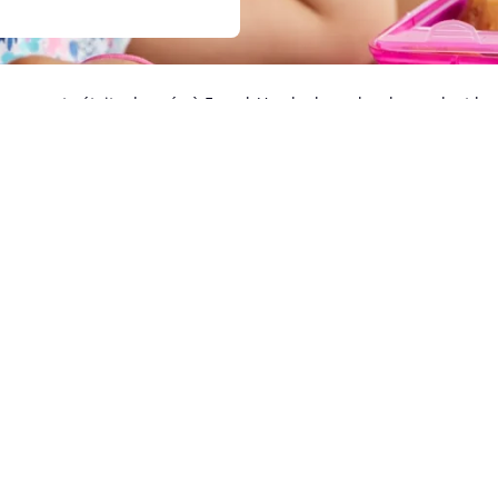
ettre ouverte était adressée à Franck Vandenbroucke, demandant la
règlementation INAMI, et appelant à ne pas en rejeter systématique
es Régions (CRA) ou les Communautés (Enseignement) en la matière. 
nt effectifs que dans ces centres conventionnés qui appliquent 
a nomenclature prévoit, quant à elle, le remboursement à partir du 
ono-disciplinaire.
t actuellement en cours au sein de la Chambre des Représentants
r une réponse à l’interpellation des familles et des associations.
gitime en vertu des textes internationaux et belges
:
ire du critère de QI constitue une discrimination à la lumière nota
ive aux droits des personnes handicapées, que la Belgique a ratifi
es prestations de santé sachant que l’utilisation sans marge d’int
plus contestée sur le plan scientifique.