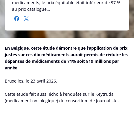
médicaments, le prix équitable était inférieur de 97 %
au prix catalogue…
En Belgique, cette étude démontre que l’application de prix
justes sur ces dix médicaments aurait permis de réduire les
dépenses de médicaments de 71% soit 819 millions par
année.
Bruxelles, le 23 avril 2026.
Cette étude fait aussi écho à l’enquête sur le Keytruda
(médicament oncologique) du consortium de journalistes
internationaux dévoilée la semaine passée et relayée dans
des dizaines de pays qui démontrait la pression majeure que
les dépenses injustifiées pour ce seul médicament faisaient
peser sur les finances des systèmes de sécurité sociale.