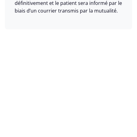
définitivement et le patient sera informé par le
biais d’un courrier transmis par la mutualité.
À qui puis-je m’adresser pour
des questions au sujet de
eAttest ?
​Contactez d’abord votre fournisseur de
logiciel.
Si votre fournisseur de logiciel ne sait pas
vous aider, prenez alors contact avec le