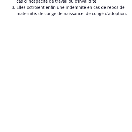
cas d’incapacité de travail ou d’invalidité.
Elles octroient enfin une indemnité en cas de repos de
maternité, de congé de naissance, de congé d’adoption,
de pause d’allaitement ou d’écartement de travail.
L’assurance obligatoire,
mais aussi une
complémentaire !
Mais les mutualités développent également une assurance
complémentaire auprès de laquelle leurs affilié·e·s cotisent.
Celle-ci varie d’un organisme à l’autre mais offre toujours un
meilleur remboursement de certains soins, voire des
remboursements non prévus par l’assurance obligatoire.