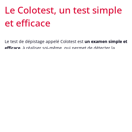
Le Colotest, un test simple
et efficace
Le test de dépistage appelé Colotest est
un examen simple et
efficace
, à réaliser soi-même, qui permet de détecter la
présence de sang dans les selles, même en toutes petites
quantités invisibles à l’œil nu.
Le risque de cancer colorectal augmente
à partir de 50 ans
.
Le Colotest est
gratuit pour les personnes âgées entre 50 et
74 ans
et il concerne aussi bien les femmes que les hommes.
Pour être efficace, il est important qu’il soit répété à des
intervalles réguliers de 2 ans.
Si vous avez déjà été traité pour un cancer de l’intestin, ou si
des personnes de votre famille en ont déjà souffert, il est
conseillé de consulter son médecin pour bénéficier d’un
autre type de dépistage.