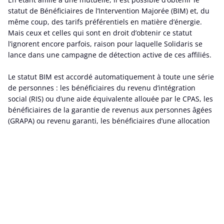
statut de Bénéficiaires de l’Intervention Majorée (BIM) et, du
même coup, des tarifs préférentiels en matière d’énergie.
Mais ceux et celles qui sont en droit d’obtenir ce statut
l’ignorent encore parfois, raison pour laquelle Solidaris se
lance dans une campagne de détection active de ces affiliés.
Le statut BIM est accordé automatiquement à toute une série
de personnes : les bénéficiaires du revenu d’intégration
social (RIS) ou d’une aide équivalente allouée par le CPAS, les
bénéficiaires de la garantie de revenus aux personnes âgées
(GRAPA) ou revenu garanti, les bénéficiaires d’une allocation
octroyée à une personne handicapée ou encore les enfants
atteints d’une incapacité physique ou mentale d’au moins 66
%, les mineurs étrangers non accompagnés (MENA) ainsi que
les titulaires orphelins âgés de moins de 25 ans.
8.000 affiliés
Mais ce statut peut, d’autre part, être octroyé sur demande à
d’autres catégories comme les ménages avec revenus